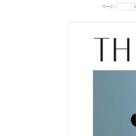
ページ
：